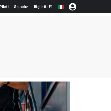
Piloti
Squadre
Biglietti F1