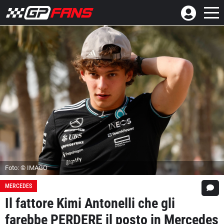
Foto: © IMAGO
MERCEDES
Il fattore Kimi Antonelli che gli
farebbe PERDERE il posto in Mercedes