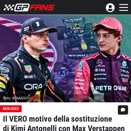
Foto: © IMAGO
MERCEDES
Il VERO motivo della sostituzione
di Kimi Antonelli con Max Verstappen