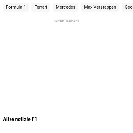
Formula 1
Ferrari
Mercedes
Max Verstappen
Geo
ADVERTISEMENT
Altre notizie F1