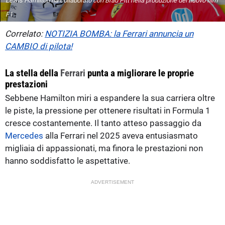
Lewis Hamilton ha collaborato con Brad Pitt nella produzione del nuovo film
F1
Correlato:
NOTIZIA BOMBA: la Ferrari annuncia un
CAMBIO di pilota!
La stella della
Ferrari
punta a migliorare le proprie
prestazioni
Sebbene Hamilton miri a espandere la sua carriera oltre
le piste, la pressione per ottenere risultati in Formula 1
cresce costantemente. Il tanto atteso passaggio da
Mercedes
alla Ferrari nel 2025 aveva entusiasmato
migliaia di appassionati, ma finora le prestazioni non
hanno soddisfatto le aspettative.
ADVERTISEMENT