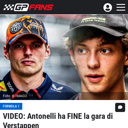
Foto: © IMAGO
FORMULA 1
VIDEO: Antonelli ha FINE la gara di
Verstappen