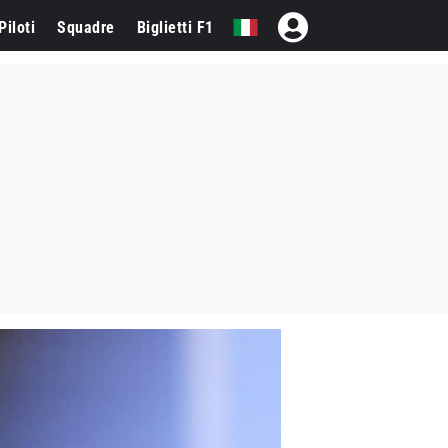
Piloti
Squadre
Biglietti F1