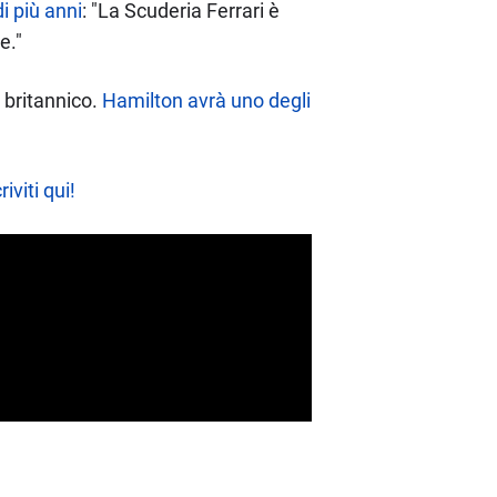
i più anni
: "La Scuderia Ferrari è
e."
a britannico.
Hamilton avrà uno degli
riviti qui!