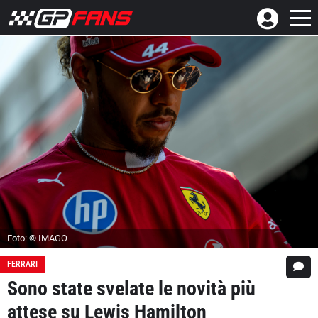
Foto: © IMAGO
FERRARI
Sono state svelate le novità più
attese su Lewis Hamilton