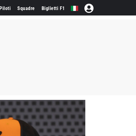
Piloti
Squadre
Biglietti F1