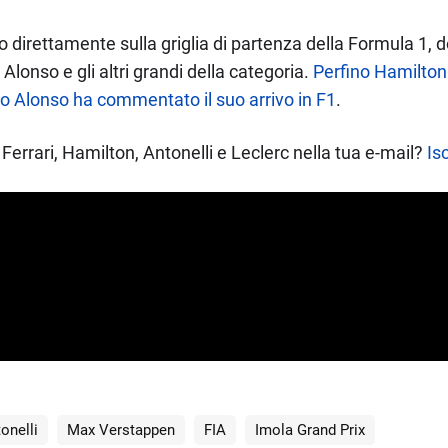
to direttamente sulla griglia di partenza della Formula 1,
onso e gli altri grandi della categoria.
Perfino Hamilton
 Alonso ha commentato il suo arrivo in F1
.
Ferrari, Hamilton, Antonelli e Leclerc nella tua e-mail?
Isc
onelli
Max Verstappen
FIA
Imola Grand Prix