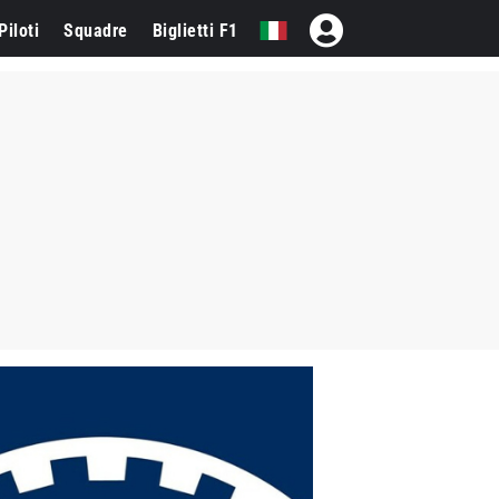
Piloti
Squadre
Biglietti F1