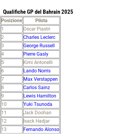
Qualifiche GP del Bahrain 2025
Posizione
Pilota
1
Oscar Piastri
2
Charles Leclerc
3
George Russell
4
Pierre Gasly
5
Kimi Antonelli
6
Lando Norris
7
Max Verstappen
8
Carlos Sainz
9
Lewis Hamilton
10
Yuki Tsunoda
11
Jack Doohan
12
Isack Hadjar
13
Fernando Alonso