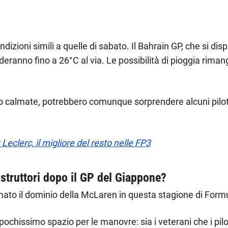
zioni simili a quelle di sabato. Il Bahrain GP, che si disput
anno fino a 26°C al via. Le possibilità di pioggia rimangon
o calmate, potrebbero comunque sorprendere alcuni piloti
eclerc, il migliore del resto nelle FP3
truttori dopo il GP del Giappone?
ato il dominio della McLaren in questa stagione di Formu
o pochissimo spazio per le manovre: sia i veterani che i pil