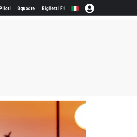
Piloti
Squadre
Biglietti F1