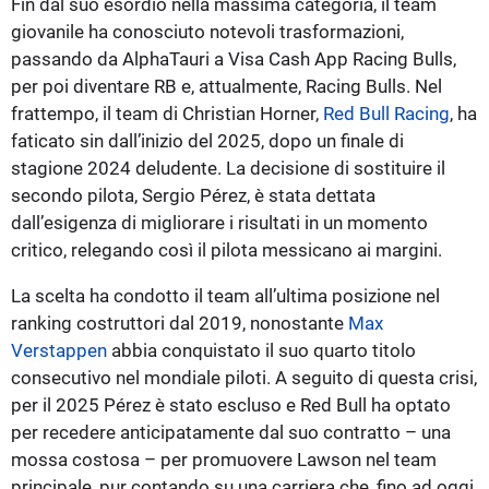
Fin dal suo esordio nella massima categoria, il team
giovanile ha conosciuto notevoli trasformazioni,
passando da AlphaTauri a Visa Cash App Racing Bulls,
per poi diventare RB e, attualmente, Racing Bulls. Nel
frattempo, il team di Christian Horner,
Red Bull Racing
, ha
faticato sin dall’inizio del 2025, dopo un finale di
stagione 2024 deludente. La decisione di sostituire il
secondo pilota, Sergio Pérez, è stata dettata
dall’esigenza di migliorare i risultati in un momento
critico, relegando così il pilota messicano ai margini.
La scelta ha condotto il team all’ultima posizione nel
ranking costruttori dal 2019, nonostante
Max
Verstappen
abbia conquistato il suo quarto titolo
consecutivo nel mondiale piloti. A seguito di questa crisi,
per il 2025 Pérez è stato escluso e Red Bull ha optato
per recedere anticipatamente dal suo contratto – una
mossa costosa – per promuovere Lawson nel team
principale, pur contando su una carriera che, fino ad oggi,