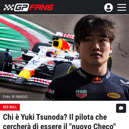
Foto: © IMAGO
RED BULL
Chi è Yuki Tsunoda? Il pilota che
cercherà di essere il "nuovo Checo"