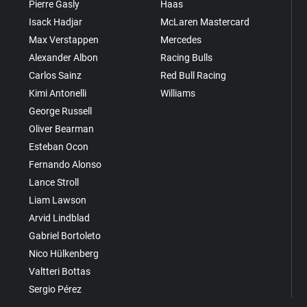
Pierre Gasly
Haas
Isack Hadjar
McLaren Mastercard
Max Verstappen
Mercedes
Alexander Albon
Racing Bulls
Carlos Sainz
Red Bull Racing
Kimi Antonelli
Williams
George Russell
Oliver Bearman
Esteban Ocon
Fernando Alonso
Lance Stroll
Liam Lawson
Arvid Lindblad
Gabriel Bortoleto
Nico Hülkenberg
Valtteri Bottas
Sergio Pérez