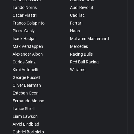
Lando Norris
Audi Revolut
Oscar Piastri
Cadillac
Franco Colapinto
Ferrari
Pierre Gasly
Haas
Isack Hadjar
McLaren Mastercard
Max Verstappen
Mercedes
Alexander Albon
Racing Bulls
Carlos Sainz
Red Bull Racing
Kimi Antonelli
Williams
George Russell
Oliver Bearman
Esteban Ocon
Fernando Alonso
Lance Stroll
Liam Lawson
Arvid Lindblad
Gabriel Bortoleto