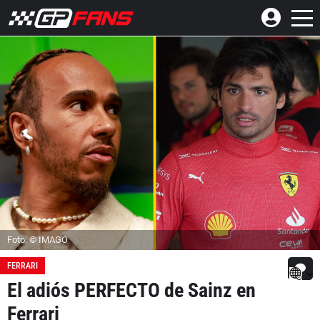
Foto: © IMAGO
FERRARI
El adiós PERFECTO de Sainz en
Ferrari