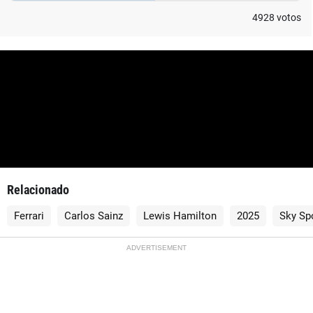
4928
votos
Relacionado
Ferrari
Carlos Sainz
Lewis Hamilton
2025
Sky Sp
ADVERTISEMENT