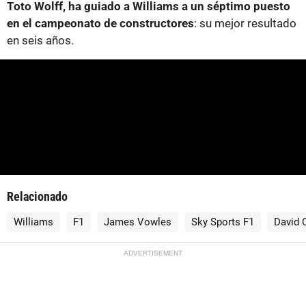
Toto Wolff, ha guiado a Williams a un séptimo puesto
en el campeonato de constructores
: su mejor resultado
en seis años.
Relacionado
Williams
F1
James Vowles
Sky Sports F1
David 
ADVERTISEMENT