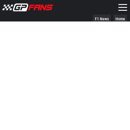
F1 News
Home