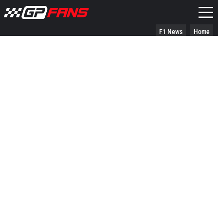
F1 News
Home