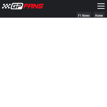
F1 News
Home