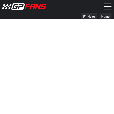
F1 News
Home