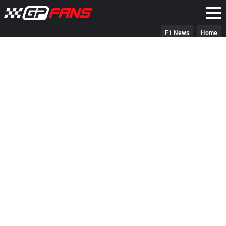
F1 News
Home