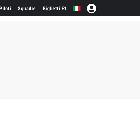
Piloti
Squadre
Biglietti F1