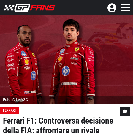
Foto: © IMAGO
FERRARI
Ferrari F1: Controversa decisione
della FIA; affrontare un rivale