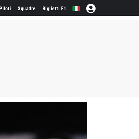
Piloti
Squadre
Biglietti F1