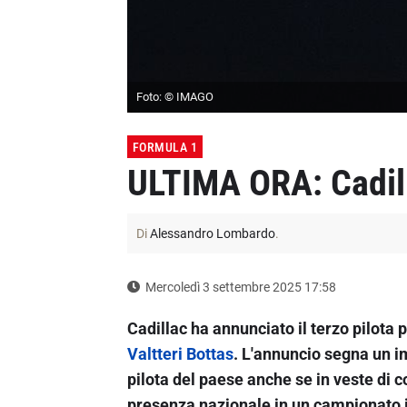
Foto: © IMAGO
FORMULA 1
ULTIMA ORA: Cadill
Di
Alessandro Lombardo
.
Mercoledì 3 settembre 2025 17:58
Cadillac ha annunciato il terzo pilota 
Valtteri Bottas
. L'annuncio segna un im
pilota del paese anche se in veste di 
presenza nazionale in un campionato 