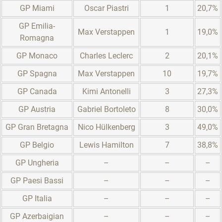
GP Miami
Oscar Piastri
1
20,7%
GP Emilia-
Max Verstappen
1
19,0%
Romagna
GP Monaco
Charles Leclerc
2
20,1%
GP Spagna
Max Verstappen
10
19,7%
GP Canada
Kimi Antonelli
3
27,3%
GP Austria
Gabriel Bortoleto
8
30,0%
GP Gran Bretagna
Nico Hülkenberg
3
49,0%
GP Belgio
Lewis Hamilton
7
38,8%
GP Ungheria
–
–
–
GP Paesi Bassi
–
–
–
GP Italia
–
–
–
GP Azerbaigian
–
–
–