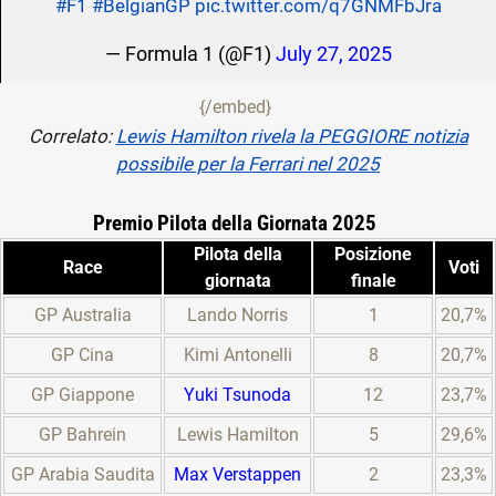
#F1
#BelgianGP
pic.twitter.com/q7GNMFbJra
— Formula 1 (@F1)
July 27, 2025
{/embed}
Correlato:
Lewis Hamilton rivela la PEGGIORE notizia
possibile per la Ferrari nel 2025
Premio Pilota della Giornata 2025
Pilota della
Posizione
Race
Voti
giornata
finale
GP Australia
Lando Norris
1
20,7%
GP Cina
Kimi Antonelli
8
20,7%
GP Giappone
Yuki Tsunoda
12
23,7%
GP Bahrein
Lewis Hamilton
5
29,6%
GP Arabia Saudita
Max Verstappen
2
23,3%