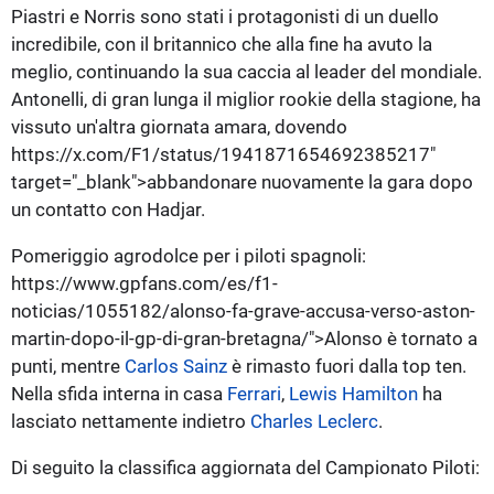
Piastri e Norris sono stati i protagonisti di un duello
incredibile, con il britannico che alla fine ha avuto la
meglio, continuando la sua caccia al leader del mondiale.
Antonelli, di gran lunga il miglior rookie della stagione, ha
vissuto un'altra giornata amara, dovendo
https://x.com/F1/status/1941871654692385217"
target="_blank">abbandonare nuovamente la gara dopo
un contatto con Hadjar.
Pomeriggio agrodolce per i piloti spagnoli:
https://www.gpfans.com/es/f1-
noticias/1055182/alonso-fa-grave-accusa-verso-aston-
martin-dopo-il-gp-di-gran-bretagna/">Alonso è tornato a
punti, mentre
Carlos Sainz
è rimasto fuori dalla top ten.
Nella sfida interna in casa
Ferrari
,
Lewis Hamilton
ha
lasciato nettamente indietro
Charles Leclerc
.
Di seguito la classifica aggiornata del Campionato Piloti: