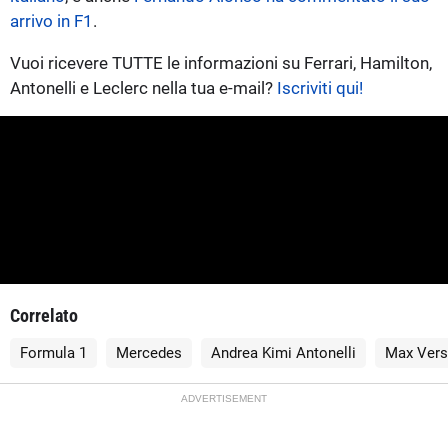
arrivo in F1
.
Vuoi ricevere TUTTE le informazioni su Ferrari, Hamilton,
Antonelli e Leclerc nella tua e-mail?
Iscriviti qui!
Correlato
Formula 1
Mercedes
Andrea Kimi Antonelli
Max Vers
ADVERTISEMENT