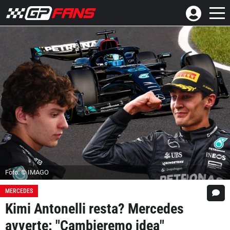
Foto: © IMAGO
MERCEDES
Kimi Antonelli resta? Mercedes
avverte: "Cambieremo idea"