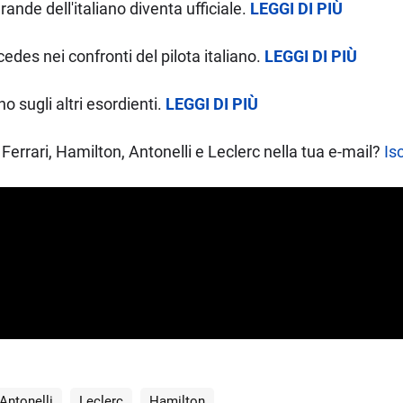
ande dell'italiano diventa ufficiale.
LEGGI DI PIÙ
cedes nei confronti del pilota italiano.
LEGGI DI PIÙ
no sugli altri esordienti.
LEGGI DI PIÙ
Ferrari, Hamilton, Antonelli e Leclerc nella tua e-mail?
Isc
Antonelli
Leclerc
Hamilton