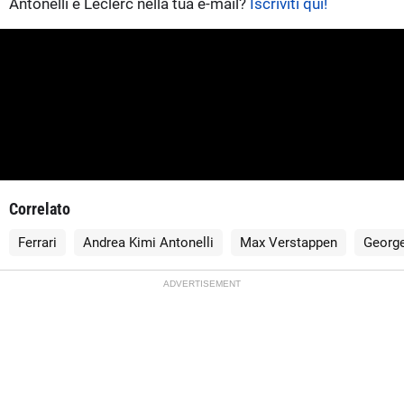
Antonelli e Leclerc nella tua e-mail?
Iscriviti qui!
Correlato
Ferrari
Andrea Kimi Antonelli
Max Verstappen
George
ADVERTISEMENT