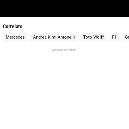
Correlato
Mercedes
Andrea Kimi Antonelli
Toto Wolff
F1
G
ADVERTISEMENT