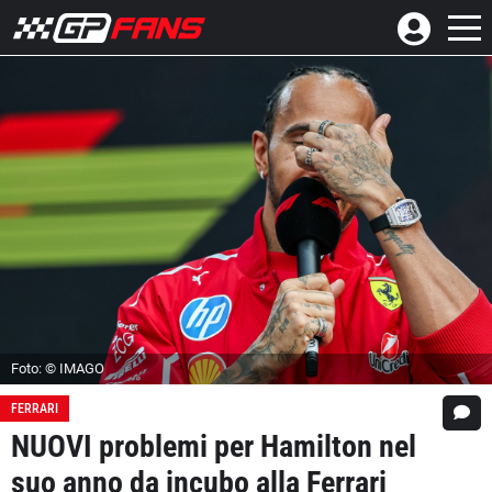
Foto: © IMAGO
FERRARI
NUOVI problemi per Hamilton nel
suo anno da incubo alla Ferrari