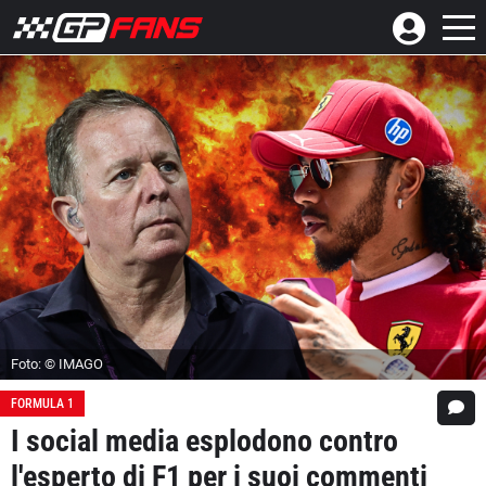
Foto: © IMAGO
FORMULA 1
I social media esplodono contro
l'esperto di F1 per i suoi commenti