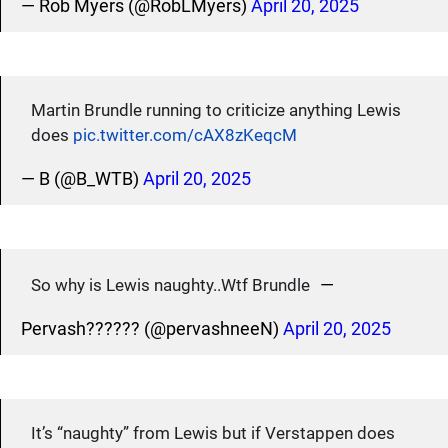
— Rob Myers (@RobLMyers)
April 20, 2025
Martin Brundle running to criticize anything Lewis
does
pic.twitter.com/cAX8zKeqcM
— B (@B_WTB)
April 20, 2025
—
So why is Lewis naughty..Wtf Brundle
Pervash?????? (@pervashneeN)
April 20, 2025
It’s “naughty” from Lewis but if Verstappen does