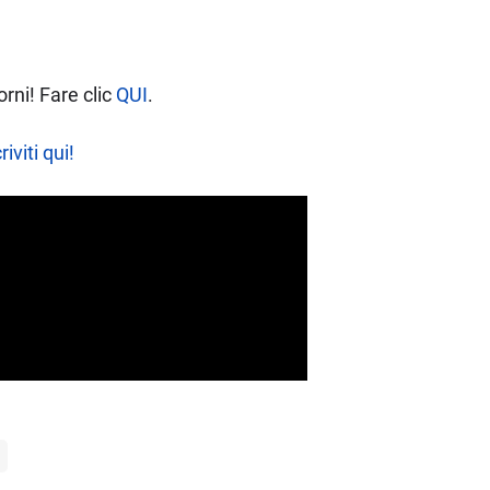
rni! Fare clic
QUI
.
riviti qui!