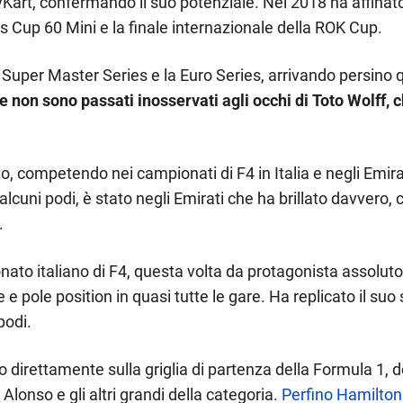
Kart, confermando il suo potenziale. Nel 2018 ha affinato 
 Cup 60 Mini e la finale internazionale della ROK Cup.
uper Master Series e la Euro Series, arrivando persino q
he non sono passati inosservati agli occhi di Toto Wolff
o, competendo nei campionati di F4 in Italia e negli Emira
 alcuni podi, è stato negli Emirati che ha brillato davvero,
.
ato italiano di F4, questa volta da protagonista assolut
ie e pole position in quasi tutte le gare. Ha replicato il 
podi.
to direttamente sulla griglia di partenza della Formula 1,
onso e gli altri grandi della categoria.
Perfino Hamilton