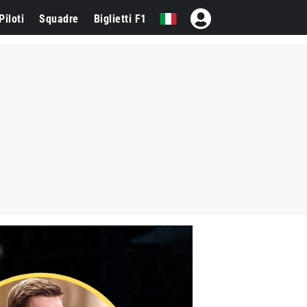
Piloti
Squadre
Biglietti F1