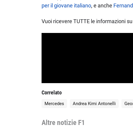
per il giovane italiano
, e anche
Fernando
Vuoi ricevere TUTTE le informazioni su 
Correlato
Mercedes
Andrea Kimi Antonelli
Geor
Altre notizie F1