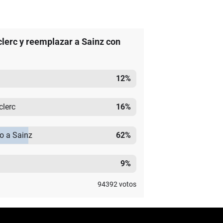
clerc y reemplazar a Sainz con
12
%
clerc
16
%
mo a Sainz
62
%
9
%
94392
votos