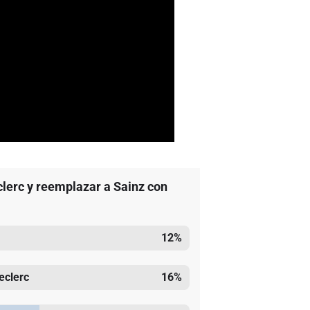
clerc y reemplazar a Sainz con
12
%
eclerc
16
%