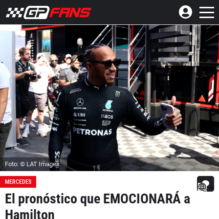
Foto: © LAT Images
MERCEDES
El pronóstico que EMOCIONARÁ a
Hamilton