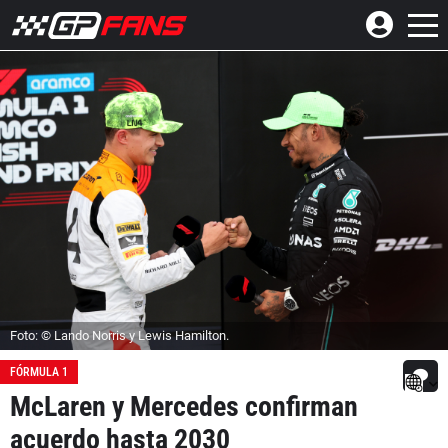
Foto: © Lando Norris y Lewis Hamilton.
FÓRMULA 1
McLaren y Mercedes confirman
acuerdo hasta 2030